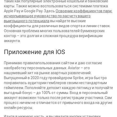
таких как популярные электронные кошельки и банковские
карты. Также можно воспользоваться системами платежа
Apple Pay и Google Pay. Здесь
Освоение коэффициентов пари:
исчерпывающее руководство по расчету вашего
выигрышного потенциала
вы найдете высокие
коэффициенты для различных видов спорта и линии ставок.
Основная проблема многих пользователей букмекерских
контор – это долгая и сложная процедура верификации
аккаунта.
Приложение для IOS
Принимаю правилапользования сайтом и даю согласие
наобработку персональных данных. Aviator – это
нашумевший хит на рынке азартных развлечений.
Выпущенный в 2020 году провайдером Spribe, игра быстро
понравилась аудитории гемблеров своим нестандартным
геймплеем. Пополняйте депозит каждую пятницу и получайте
выгодный бонус – до 100% от суммы. Вход в персональный
аккаунт возможен только после регистрации участника. Сам
процесс ничем не отличается от привычного входа на другие
онлайн ресурсы.
Идите в нижнюю часть, и вы увидите кнопки установки.