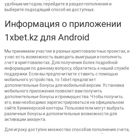
удобным методом, перейдите в раздел пополнения и
выберите подходящий способ из доступных.
Информация о приложении
1xbet.kz для Android
Мы принимаем участие в разных криптовалютных проектах, и
у нас есть возможность выводить выигрыши и пополнять
счет в криптовалютах. Для получения более подробной
информации по данному вопросу, обратитесь к нашей службе
поддержки. Если вы предпочитаете ставить с помощью
мобильного устройства, то 1xbet предлагает
дополнительные бонусы для мобильной версии. Установка
мобильного приложения позволит вам получить
дополнительные бонусы и преимущества. Чтобы получить
его, вам необходимо зарегистрироваться на официальном
сайте букмекерской конторы. Пользователи могут выбрать
различные бонусы и дополнительные возможности для
активации аккаунта.
Для игроку доступно множество способов пополнения счета,