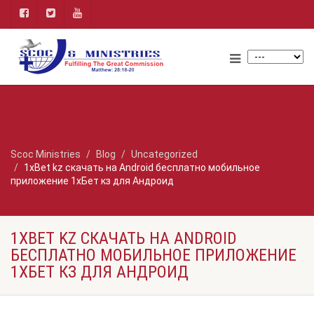
Scoc Ministries
Blog
Uncategorized
1xBet kz скачать на Android бесплатно мобильное
приложение 1хБет кз для Андроид
1XBET KZ СКАЧАТЬ НА ANDROID
БЕСПЛАТНО МОБИЛЬНОЕ ПРИЛОЖЕНИЕ
1ХБЕТ КЗ ДЛЯ АНДРОИД