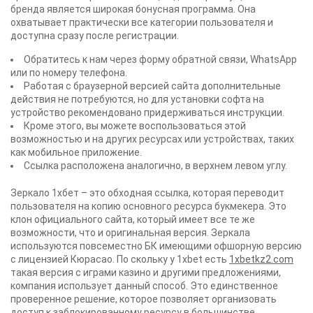
бренда является широкая бонусная программа. Она
охватывает практически все категории пользователя и
доступна сразу после регистрации.
Обратитесь к нам через форму обратной связи, WhatsApp
или по номеру телефона.
Работая с браузерной версией сайта дополнительные
действия не потребуются, но для установки софта на
устройство рекомендовано придерживаться инструкции.
Кроме этого, вы можете воспользоваться этой
возможностью и на других ресурсах или устройствах, таких
как мобильное приложение.
Ссылка расположена аналогично, в верхнем левом углу.
Зеркало 1хбет – это обходная ссылка, которая переводит
пользователя на копию основного ресурса букмекера. Это
клон официального сайта, который имеет все те же
возможности, что и оригинальная версия. Зеркала
используются повсеместно БК имеющими офшорную версию
с лицензией Кюрасао. По скольку у 1xbet есть
1xbetkz2.com
такая версия с играми казино и другими предложениями,
компания использует данный способ. Это единственное
проверенное решение, которое позволяет организовать
доступ к заблокированному ресурсу в большинстве